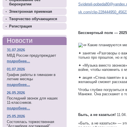
бюрократии
Svideteli-pobeda80@yandex.
Электронная приемная
vk.com/clip-228444950_45623
Творчество обучающихся
Регистрация
Бессмертный полк — 2025
Новости
Какие планируются ме
31.07.2026
✦ занятие «Разговоры о ва
МВД России предупреждает
только про прошлое, но и п
подробнее...
✦ «Музыка вместо звонков»
01.07.2026
войне, чтобы напомнить о 
График работы в гимназии в
✦ акция «Стена памяти» в 
летние месяцы
желающий сможет рассказат
подробнее...
Чтобы глубже погрузиться 
26.05.2026
Манеже. Она расскажет о т
Последний звонок для наших
11-классников.
подробнее...
Быть, а не казаться!
11.04.
25.05.2026
Состоялась торжественная
«Быть, а не казаться» — э
"Ассамблея достижений"