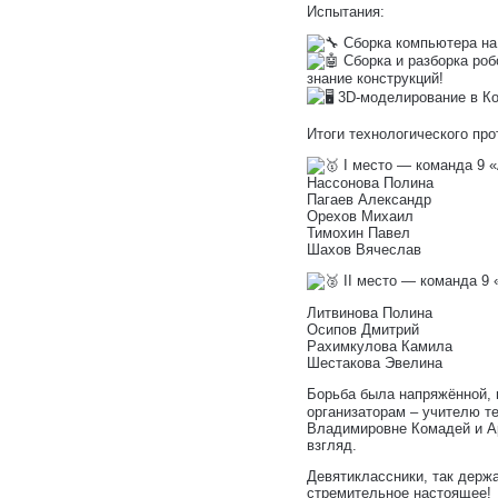
Испытания:
Сборка компьютера на 
Сборка и разборка роб
знание конструкций!
3D-моделирование в Ком
Итоги технологического про
I место — команда 9 «
Нассонова Полина
Пагаев Александр
Орехов Михаил
Тимохин Павел
Шахов Вячеслав
II место — команда 9 
Литвинова Полина
Осипов Дмитрий
Рахимкулова Камила
Шестакова Эвелина
Борьба была напряжённой,
организаторам – учителю т
Владимировне Комадей и А
взгляд.
Девятиклассники, так держа
стремительное настоящее!